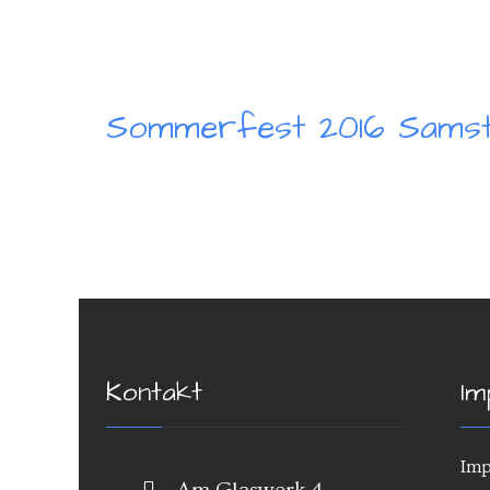
Sommerfest 2016 Sams
Kontakt
Im
Imp
Am Glaswerk 4