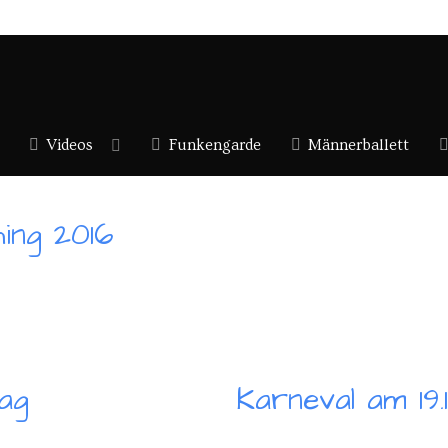
Videos
Funkengarde
Männerballett
ing 2016
ag
Karneval am 19.1