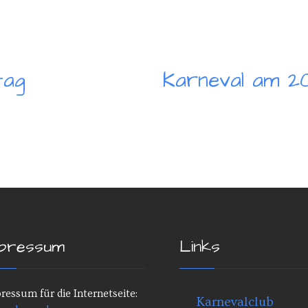
tag
Karneval am 20
pressum
Links
ressum für die Internetseite:
Karnevalclub