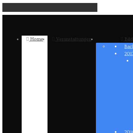
Home
Veranstaltungen
Bild
Bac
201
201