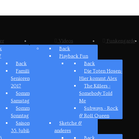
er
Videos
Funkengarde
k
Back
7
Playback Fun
Back
Back
Familien &
Die Toten Hosen-
Seniorenfasching
Hier kommt Alex
2017
The Killers -
Sommerfest 2017
Somebody Told
Samstag
Me
Sommerfest 2017
Subways - Rock
Sonntag
& Roll Queen
Saisonstart zum
Sketche &
35. Jubiläum
anderes
6
Back