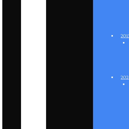
201
202