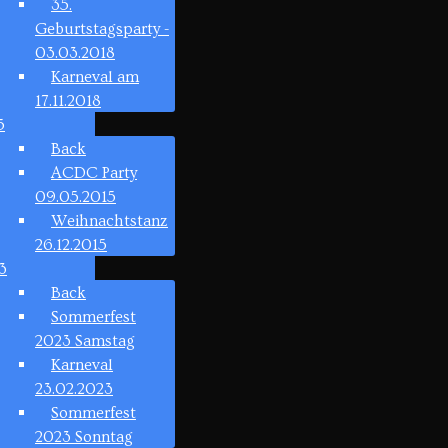
35.
Geburtstagsparty -
03.03.2018
Karneval am
17.11.2018
5
Back
ACDC Party
09.05.2015
Weihnachtstanz
26.12.2015
3
Back
Sommerfest
2023 Samstag
Karneval
23.02.2023
Sommerfest
2023 Sonntag