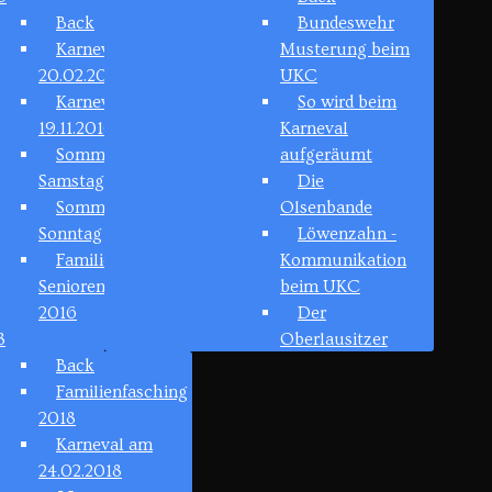
Back
Bundeswehr
Karneval am
Musterung beim
20.02.2016
UKC
Karneval am
So wird beim
19.11.2016
Karneval
Sommerfest 2016
aufgeräumt
Samstag
Die
Sommerfest 2016
Olsenbande
Sonntag
Löwenzahn -
Familien &
Kommunikation
Seniorenfasching
beim UKC
2016
Der
8
Oberlausitzer
Back
Familienfasching
2018
Karneval am
24.02.2018