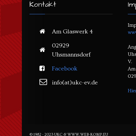
Kontakt
Im
Imp
Am Glaswerk 4
www
02929
Ang
Uhsmannsdorf
Uhs
V.
Facebook
Am 
029
info(at)ukc-ev.de
Hie
© 1982 - 2023 UKC & WWW.WEB-KOMP.EU