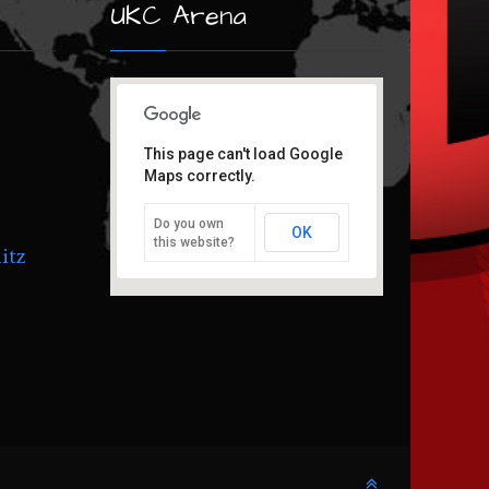
UKC Arena
This page can't load Google
Maps correctly.
Do you own
OK
this website?
itz