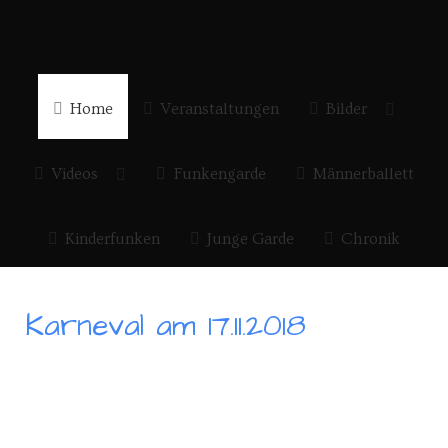
Home
Veranstaltungen
Bilder
Videos
Funkengarde
Männerballett
Kinderfunken
Junge Garde
Chronik
Karneval am 17.11.2018